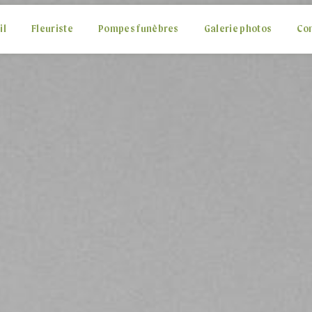
il
Fleuriste
Pompes funèbres
Galerie photos
Co