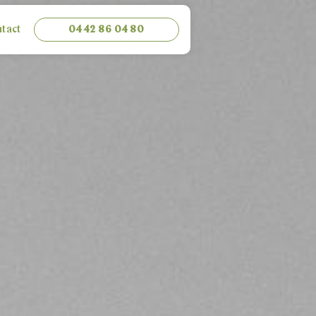
ntact
04 42 86 04 80