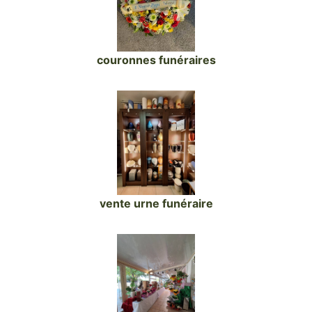
couronnes funéraires
vente urne funéraire